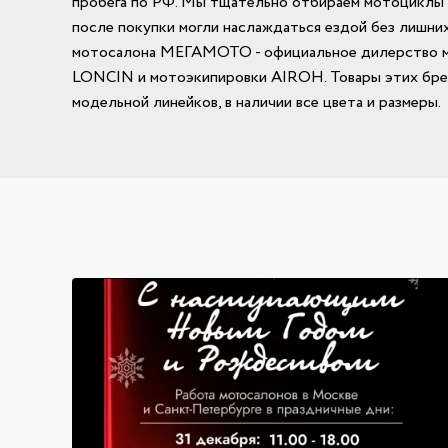
пробега по РФ. Мы тщательно отбираем мотоциклы и
после покупки могли наслаждаться ездой без лишних
мотосалона МЕГАМОТО - официальное дилерство 
LONCIN и мотоэкипировки AIROH. Товары этих бре
модельной линейков, в наличии все цвета и размеры.