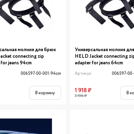
сальная молния для брюк
Универсальная молния дл
cket connecting zip
HELD Jacket connecting zi
 for jeans 94cm
adapter for jeans 64cm
л
006597-00-001-94cm
Артикул
006597-00
₽
1 918
₽
В корзину
В к
3 196
₽