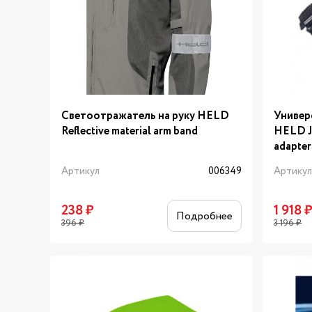
Светоотражатель на руку HELD
Универ
Reflective material arm band
HELD Ja
adapter
Артикул
006349
Артику
238
₽
1 918
Подробнее
396
₽
3 196
₽