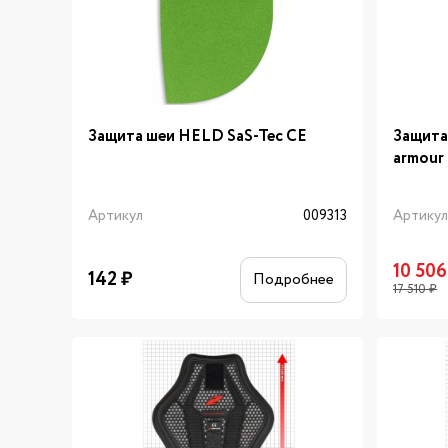
Защита шеи HELD SaS-Tec CE
Защита
armour 
Артикул
009313
Артику
10 506
142
₽
Подробнее
17 510
₽