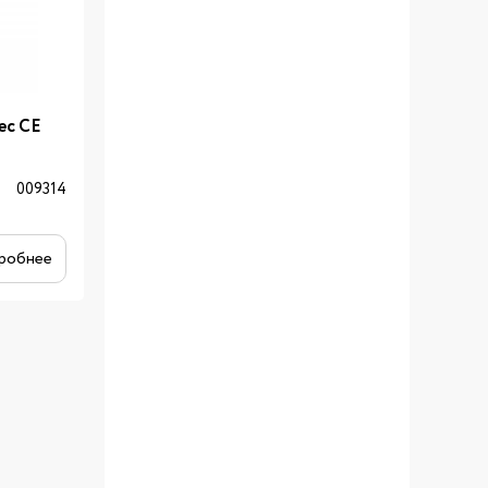
ec CE
009314
робнее