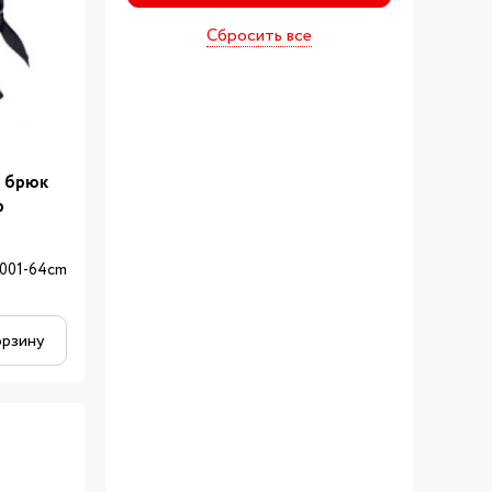
Сбросить все
я брюк
p
-001-64cm
орзину