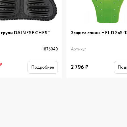
 груди DAINESE CHEST
Защита спины HELD SaS-T
л
1876040
Артикул
₽
2 796
₽
Подробнее
Под