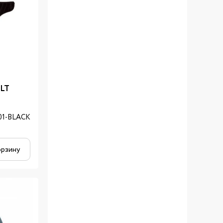
ELT
01-BLACK
орзину