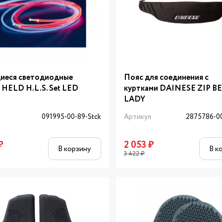
иеся светодиодные
Пояс для соединения с
 HELD H.L.S. Set LED
куртками DAINESE ZIP B
LADY
л
091995-00-89-Stck
Артикул
2875786-0
₽
2 053
₽
В корзину
В к
3 422
₽