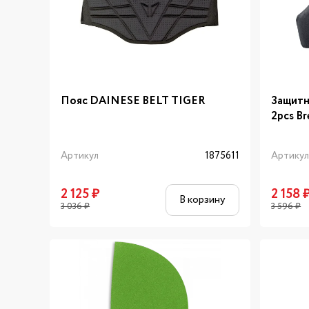
Пояс DAINESE BELT TIGER
Защитн
2pcs Br
Артикул
1875611
Артику
2 125
₽
2 158
В корзину
3 036
₽
3 596
₽