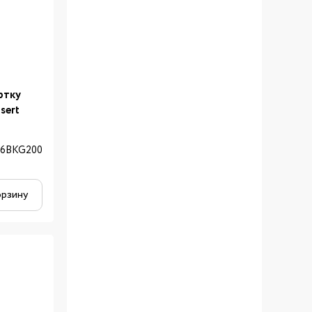
ртку
sert
06BKG200
орзину