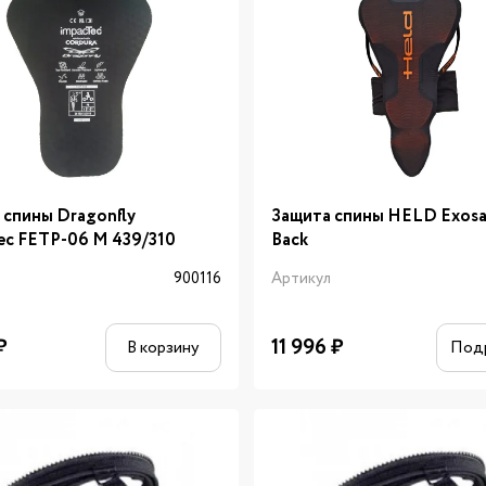
 спины Dragonfly
Защита спины HELD Exosa
ec FETP-06 M 439/310
Back
л
900116
Артикул
₽
11 996
₽
В корзину
Под