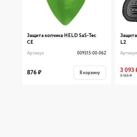
Защита копчика HELD SaS-Tec
Защита
CE
L2
Артикул
009315-00-062
Артику
3 093
876
₽
В корзину
5 155
₽