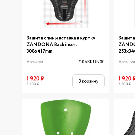
Защита спины вставка в куртку
Защита
ZANDONA Back insert
ZANDON
308x417mm
253x3
Артикул
7104BKUN00
Артику
1 920
₽
1 920
В корзину
3 200
₽
3 200
₽