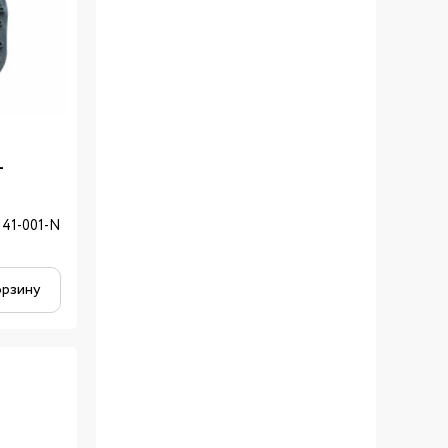
-
.
141-001-N
орзину