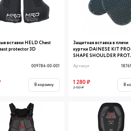
ые вставки HELD Chest
Защитная вставка в плечи
east protector 3D
куртки DAINESE KIT PRO
SHAPE SHOULDER PROT
л
009784-00-001
Артикул
1876
₽
1 280
₽
В корзину
В к
2 133
₽