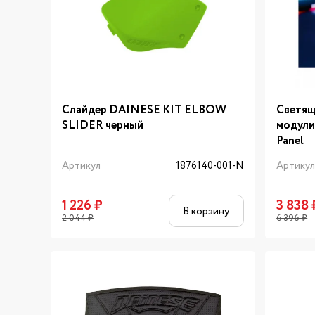
Слайдер DAINESE KIT ELBOW
Светящ
SLIDER черный
модули
Panel
Артикул
1876140-001-N
Артику
1 226
₽
3 838
В корзину
2 044
₽
6 396
₽