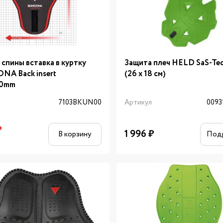
 спины вставка в куртку
Защита плеч HELD SaS-Te
A Back insert
(26 х 18 см)
40mm
л
7103BKUN00
Артикул
0093
₽
1 996
₽
В корзину
Под