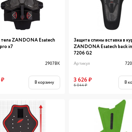
 тела ZANDONA Esatech
Защита спины вставка в ку
pro x7
ZANDONA Esatech back in
7206 G2
л
2907BK
Артикул
72
₽
3 626
₽
В корзину
В к
6 044
₽