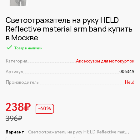
Светоотражатель на руку HELD
Reflective material arm band купить
в Москве
Товар в наличии
Категория
Аксессуары для мотокурток
Артикул
006349
Производитель
Held
238₽
-40%
396₽
Вариант
Светоотражатель на руку HELD Reflective material arm band (S)