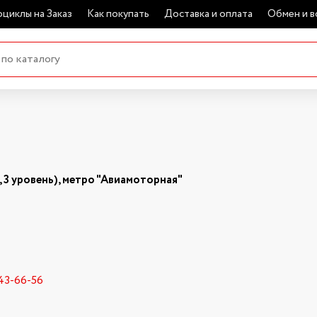
циклы на Заказ
Как покупать
Доставка и оплата
Обмен и в
 3 уровень), метро "Авиамоторная"
643-66-56