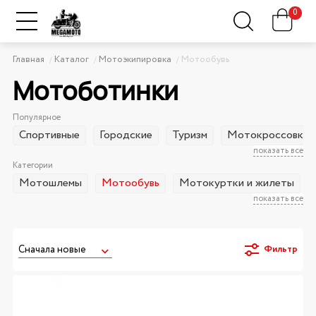
0
Главная
Каталог
Мотоэкипировка
Мотообувь
Мотоботинки
Популярное
Спортивные
Городские
Туризм
Мотокроссовки
показать все
Категории
Мотошлемы
Мотообувь
Мотокуртки и жилеты
показать все
Фильтр