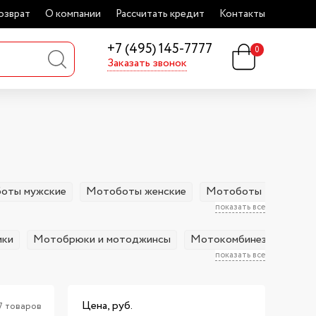
озврат
О компании
Рассчитать кредит
Контакты
+7 (495) 145-7777
0
Заказать звонок
оты мужские
Мотоботы женские
Мотоботы ELEVEIT
показать все
ики
Мотобрюки и мотоджинсы
Мотокомбинезоны
М
показать все
Цена, руб.
7 товаров