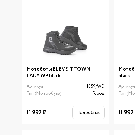
Мотоботы ELEVEIT TOWN
Мотоб
LADY WP black
black
Артикул
1059/WD
Артику
Тип (Мотообувь)
Город
Тип (Мо
11 992
₽
11 992
Подробнее