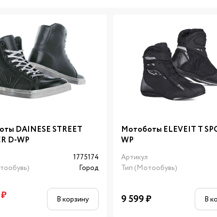
оты DAINESE STREET
Мотоботы ELEVEIT T SP
R D-WP
WP
л
1775174
Артикул
тообувь)
Город
Тип (Мотообувь)
₽
9 599
₽
В корзину
В к