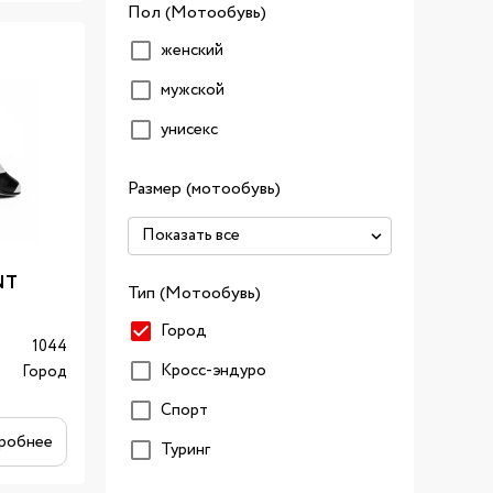
Пол (Мотообувь)
женский
мужской
унисекс
Размер (мотообувь)
NT
Тип (Мотообувь)
Город
1044
Кросс-эндуро
Город
Спорт
робнее
Туринг