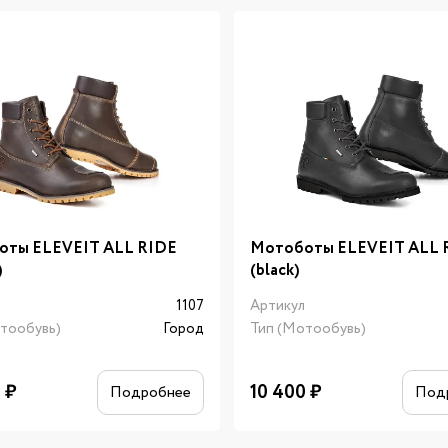
оты ELEVEIT ALL RIDE
Мотоботы ELEVEIT ALL 
)
(black)
л
1107
Артикул
тообувь)
Город
Тип (Мотообувь)
0
₽
10 400
₽
Подробнее
Под