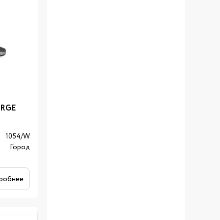
ERGE
1054/W
Город
робнее