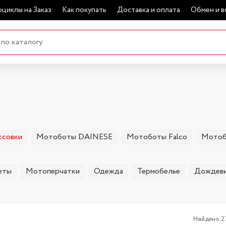
циклы на Заказ
Как покупать
Доставка и оплата
Обмен и в
совки
Мотоботы DAINESE
Мотоботы Falco
Мотоб
еты
Мотоперчатки
Одежда
Термобелье
Дождев
Найдено 2