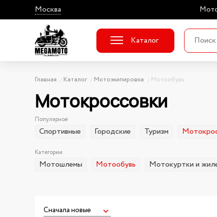
Москва
Мото
Каталог
Главная
Каталог
Мотоэкипировка
Мотообувь
Мотокроссовки
Популярное
Спортивные
Городские
Туризм
Мотокрос
Категории
Мотошлемы
Мотообувь
Мотокуртки и жил