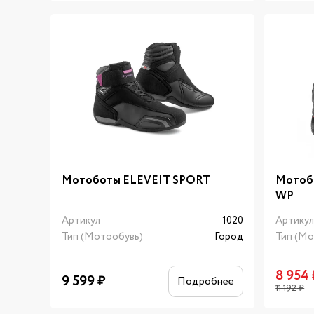
Мотоботы ELEVEIT SPORT
Мотоб
WP
Артикул
1020
Артику
Тип (Мотообувь)
Город
Тип (Мо
8 954
9 599
₽
Подробнее
11 192
₽