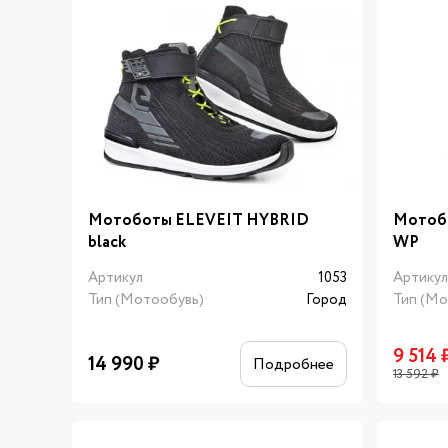
Мотоботы ELEVEIT HYBRID
Мотоб
black
WP
Артикул
1053
Артику
Тип (Мотообувь)
Город
Тип (Мо
9 514
14 990
₽
Подробнее
13 592
₽