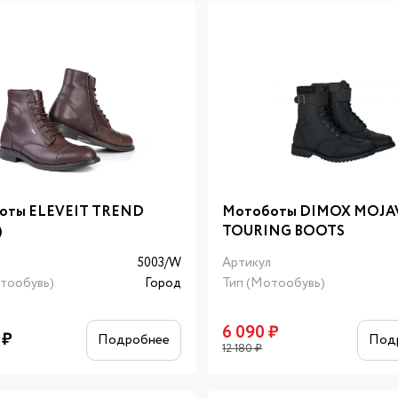
оты ELEVEIT TREND
Мотоботы DIMOX MOJA
)
TOURING BOOTS
л
5003/W
Артикул
тообувь)
Город
Тип (Мотообувь)
6 090
₽
₽
Подробнее
Под
12 180
₽