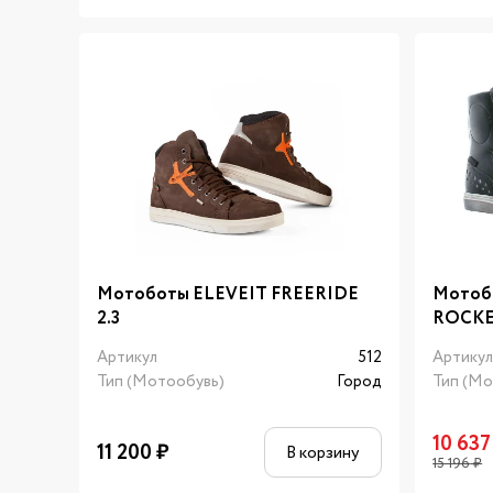
Мотоботы ELEVEIT FREERIDE
Мотоб
2.3
ROCKE
Артикул
512
Артику
Тип (Мотообувь)
Город
Тип (Мо
10 637
11 200
₽
В корзину
15 196
₽