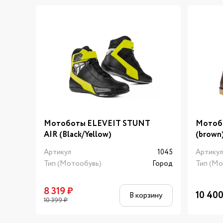
Мотоботы ELEVEIT STUNT
Мотоб
AIR (Black/Yellow)
(brown
Артикул
1045
Артику
Тип (Мотообувь)
Город
Тип (Мо
8 319
₽
10 40
В корзину
10 399
₽