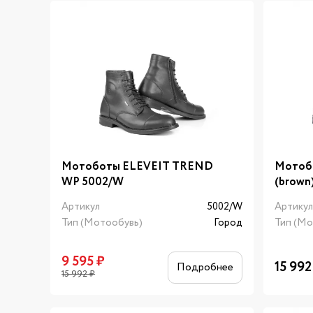
Мотоботы ELEVEIT TREND
Мотоб
WP 5002/W
(brown
Артикул
5002/W
Артику
Тип (Мотообувь)
Город
Тип (Мо
9 595
₽
15 992
Подробнее
15 992
₽