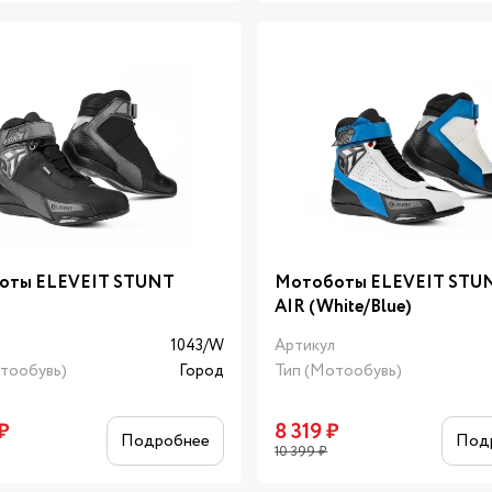
оты ELEVEIT STUNT
Мотоботы ELEVEIT STU
AIR (White/Blue)
л
1043/W
Артикул
тообувь)
Город
Тип (Мотообувь)
₽
8 319
₽
Подробнее
Под
10 399
₽