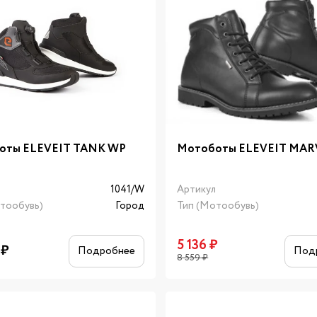
оты ELEVEIT TANK WP
Мотоботы ELEVEIT MAR
л
1041/W
Артикул
тообувь)
Город
Тип (Мотообувь)
5 136
₽
₽
Подробнее
Под
8 559
₽