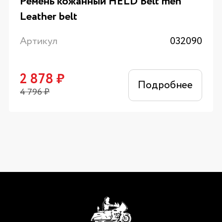
Ремень кожанный HELD Belt men
Leather belt
Артикул
032090
2 878
₽
Подробнее
4 796
₽