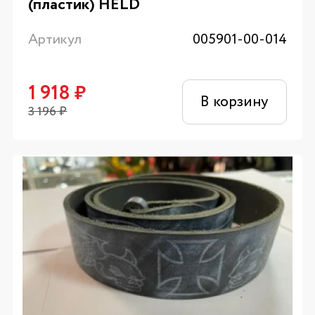
(пластик) HELD
Артикул
005901-00-014
1 918
₽
В корзину
3 196
₽