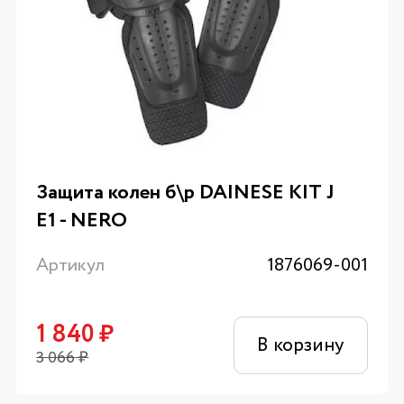
Защита колен б\р DAINESE KIT J
E1 - NERO
Артикул
1876069-001
1 840
₽
В корзину
3 066
₽