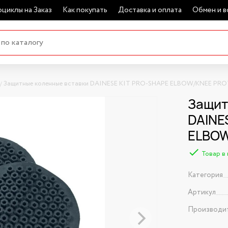
циклы на Заказ
Как покупать
Доставка и оплата
Обмен и в
Защитные коленные вставки DAINESE KIT PRO-SHAPE ELBOW/KNEE PRO
Защит
DAINE
ELBOW
Товар в
Категория
Артикул
Производи