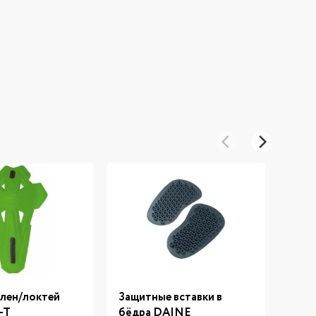
лен/локтей
Защитные вставки в
Защи
-T
бёдра DAINE
вста