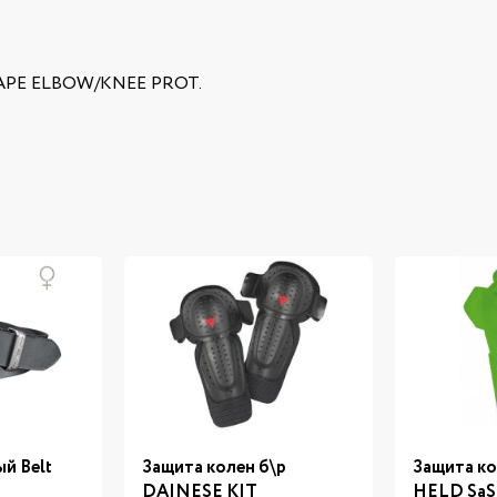
HAPE ELBOW/KNEE PROT.
й Belt
Защита колен б\р
Защита ко
DAINESE KIT
HELD SaS