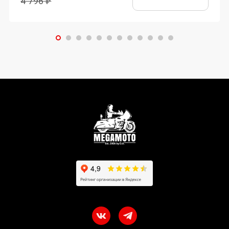
4 796
₽