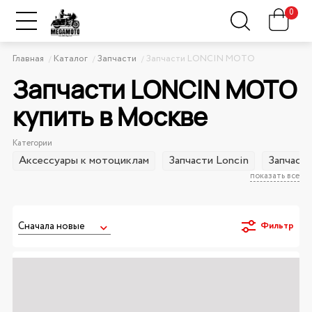
0
Главная
Каталог
Запчасти
Запчасти LONCIN MOTO
Запчасти LONCIN MOTO
купить в Москве
Категории
Аксессуары к мотоциклам
Запчасти Loncin
Запчаст
показать все
Фильтр