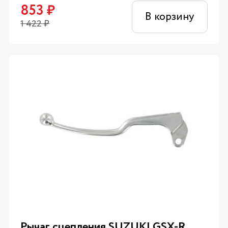
853
₽
В корзину
1 422
₽
Рычаг сцепления SUZUKI GSX-R