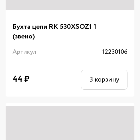
Бухта цепи RK 530XSOZ1 1
(звено)
Артикул
12230106
44
₽
В корзину