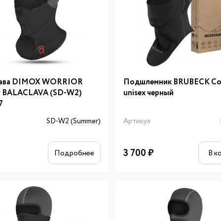
лава DIMOX WORRIOR
Подшлемник BRUBECK Co
r BALACLAVA (SD-W2)
unisex черный
7
л
SD-W2 (Summer)
Артикул
3 700
₽
Подробнее
В к