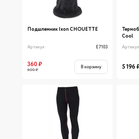
Подшлемник Ixon CHOUETTE
Термоб
Cool
Артикул
E7103
Артику
360
₽
5 196
В корзину
600
₽