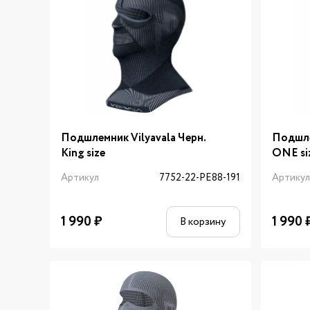
Подшлемник Vilyavala Черн.
Подшле
King size
ONE si
Артикул
7752-22-PE88-191
Артику
1 990
₽
1 990
В корзину