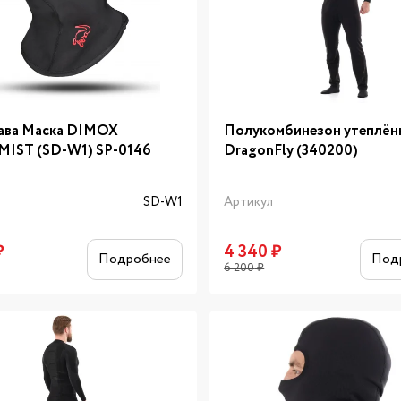
ава Маска DIMOX
Полукомбинезон утеплён
IST (SD-W1) SP-0146
DragonFly (340200)
л
SD-W1
Артикул
₽
4 340
₽
Подробнее
Под
6 200
₽