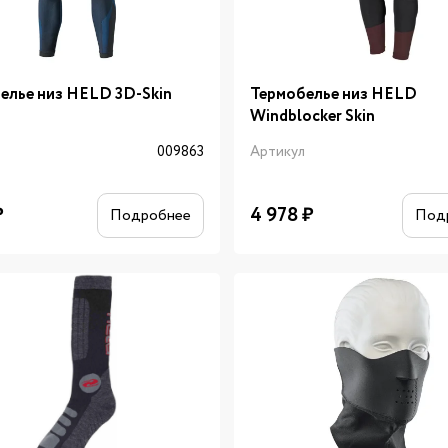
елье низ HELD 3D-Skin
Термобелье низ HELD
Windblocker Skin
л
009863
Артикул
₽
4 978
₽
Подробнее
Под