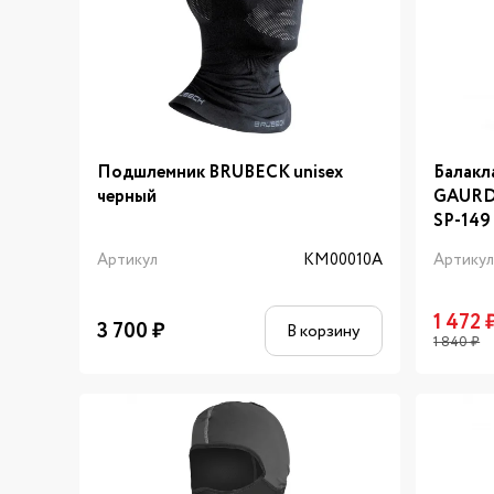
Подшлемник BRUBECK unisex
Балак
черный
GAURD
SP-149
Артикул
KM00010A
Артику
1 472
3 700
₽
В корзину
1 840
₽