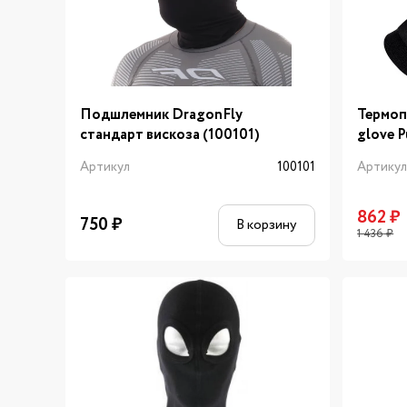
Подшлемник DragonFly
Термоп
стандарт вискоза (100101)
glove P
Артикул
100101
Артику
862
₽
750
₽
В корзину
1 436
₽