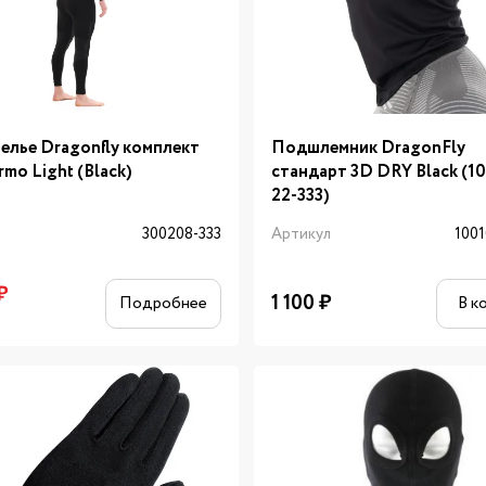
елье Dragonfly комплект
Подшлемник DragonFly
mo Light (Black)
стандарт 3D DRY Black (1
22-333)
л
300208-333
Артикул
1001
₽
1 100
₽
Подробнее
В к