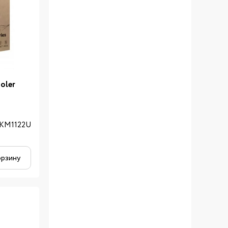
oler
KM1122U
орзину