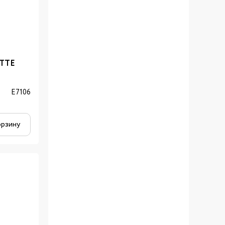
ETTE
E7106
орзину