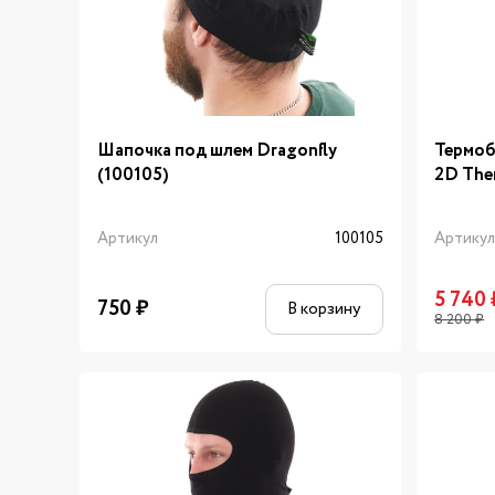
Шапочка под шлем Dragonfly
Термоб
(100105)
2D Ther
Артикул
100105
Артику
5 740
750
₽
В корзину
8 200
₽