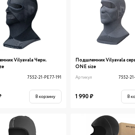
мник Vilyavala Черн.
Подшлемник Vilyavala сер
ze
ONE size
л
7552-21-PE77-191
Артикул
7552-21
₽
1 990
₽
В корзину
В к