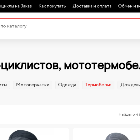
циклы на Заказ
Как покупать
Доставка и оплата
Обмен и в
циклистов, мототермобел
еты
Мотоперчатки
Одежда
Термобелье
Дождев
Найдено 4