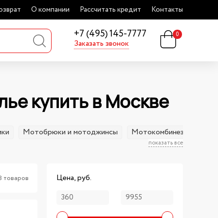
озврат
О компании
Рассчитать кредит
Контакты
+7 (495) 145-7777
0
Заказать звонок
ье купить в Москве
ики
Мотобрюки и мотоджинсы
Мотокомбинезоны
М
показать все
Цена, руб.
8 товаров