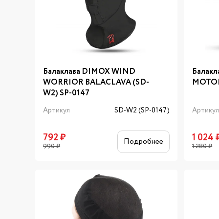
Балаклава DIMOX WIND
Балакл
WORRIOR BALACLAVA (SD-
MOTOM
W2) SP-0147
Артикул
SD-W2 (SP-0147)
Артику
792
₽
1 024
Подробнее
990
₽
1 280
₽