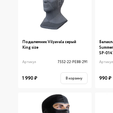
Подшлемник Vilyavala серый
Балак
King size
Summe
SP-014
Артикул
7552-22-PE88-291
Артику
1 990
₽
990
₽
В корзину