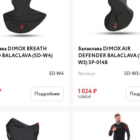
лава DIMOX BREATH
Балаклава DIMOX AIR
 BALACLAVA (SD-W4)
DEFENDER BALACLAVA (
W3) SP-0148
л
SD-W4
Артикул
SD-W3 
₽
1 024
₽
Подробнее
Под
1 280
₽