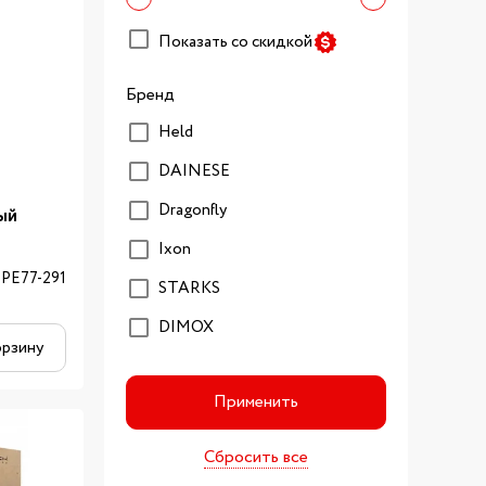
Показать со скидкой
Бренд
Held
DAINESE
Dragonfly
ый
Ixon
-PE77-291
STARKS
DIMOX
орзину
Применить
Сбросить все