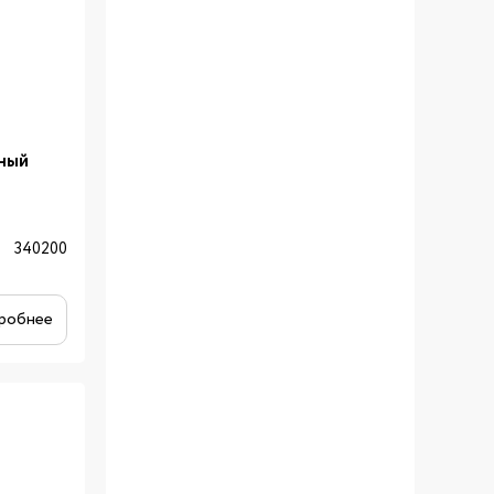
ный
340200
робнее