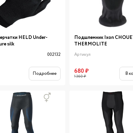
ерчатки HELD Under-
Подшлемник Ixon CHOU
ure silk
THERMOLITE
л
002132
Артикул
680
₽
Подробнее
В к
1 360
₽