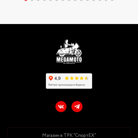
Магазин в ТРК "СпортЕХ"