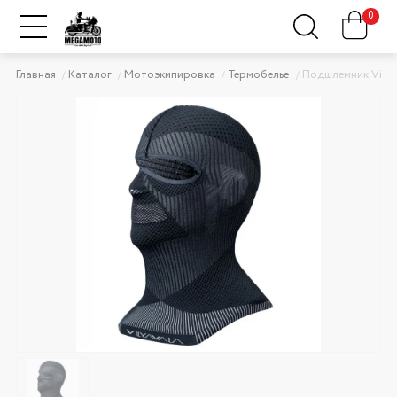
0
Главная
Каталог
Мотоэкипировка
Термобелье
Подшлемник Vilya