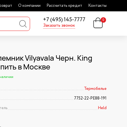
озврат
О компании
Рассчитать кредит
Контакты
+7 (495) 145-7777
0
Заказать звонок
мник Vilyavala Черн. King
упить в Москве
 наличии
Термобелье
7752-22-PE88-191
тель
Held