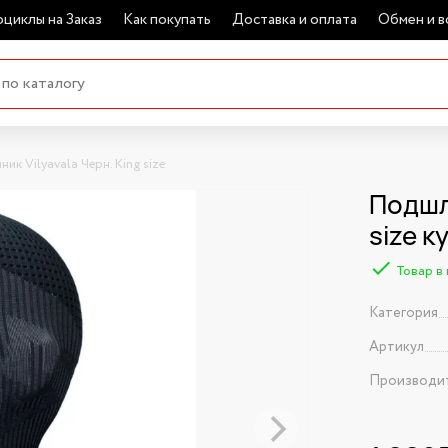
циклы на Заказ
Как покупать
Доставка и оплата
Обмен и в
ик Vilyavala Черн. King size
Подшле
size к
Товар в
Категория
Артикул
Производи