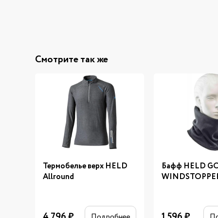
Смотрите так же
Термобелье верх HELD
Бафф HELD G
Allround
WINDSTOPPE
4 796
₽
1 596
₽
Подробнее
П