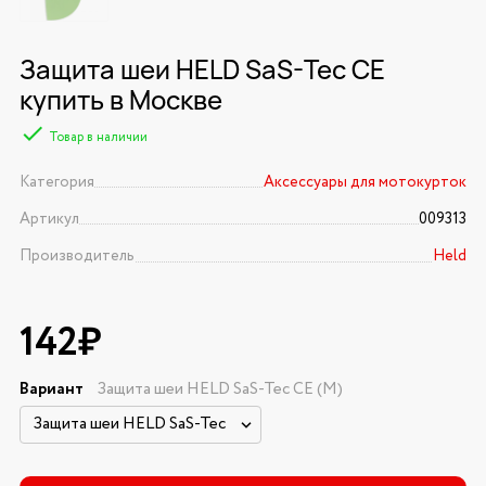
Защита шеи HELD SaS-Tec CE
купить в Москве
Товар в наличии
Категория
Аксессуары для мотокурток
Артикул
009313
Производитель
Held
142₽
Вариант
Защита шеи HELD SaS-Tec CE (M)