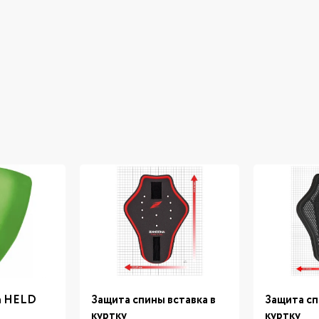
а HELD
Защита спины вставка в
Защита сп
куртку
куртку