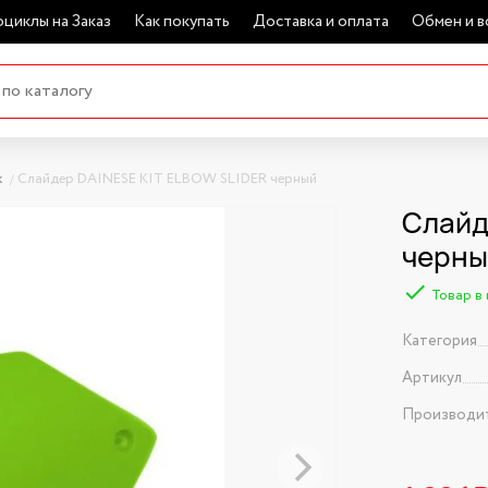
циклы на Заказ
Как покупать
Доставка и оплата
Обмен и в
к
Слайдер DAINESE KIT ELBOW SLIDER черный
Слайд
черны
Товар в
Категория
Артикул
Производи