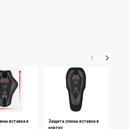
ины вставка в
Защита спины вставка в
Защи
куртку
Tec 