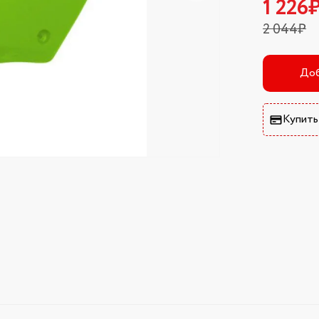
1 226
2 044₽
Доб
Купить