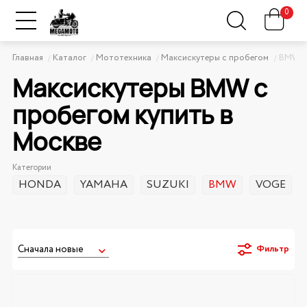
0
Главная
Каталог
Мототехника
Максискутеры с пробегом
BMW
Максискутеры BMW с
пробегом купить в
Москве
Категории
HONDA
YAMAHA
SUZUKI
BMW
VOGE
Фильтр