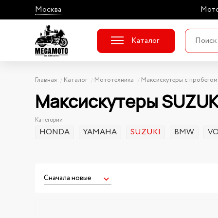
Москва
Мото
Каталог
Главная
Каталог
Мототехника
Максискутеры с пробегом
Максискутеры SUZUKI
Категории
HONDA
YAMAHA
SUZUKI
BMW
V