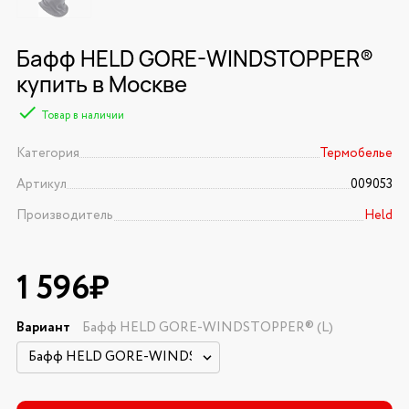
Бафф HELD GORE-WINDSTOPPER®
купить в Москве
Товар в наличии
Категория
Термобелье
Артикул
009053
Производитель
Held
1 596₽
Вариант
Бафф HELD GORE-WINDSTOPPER® (L)