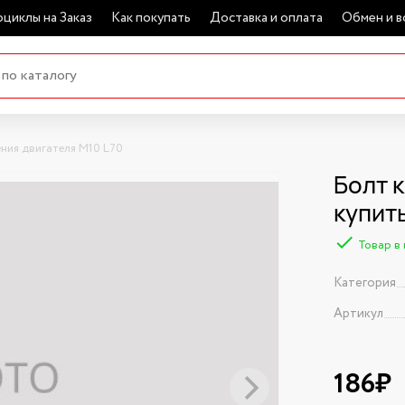
циклы на Заказ
Как покупать
Доставка и оплата
Обмен и в
ния двигателя М10 L70
Болт 
купит
Товар в
Категория
Артикул
186₽