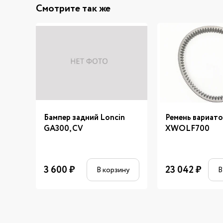
Смотрите так же
Бампер задний Loncin
Ремень вариат
GA300, CV
XWOLF700
3 600
₽
23 042
₽
В корзину
В