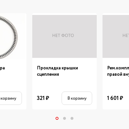
ора
Прокладка крышки
Рем.компл
сцепления
правой вн
321
₽
1 601
₽
 корзину
В корзину