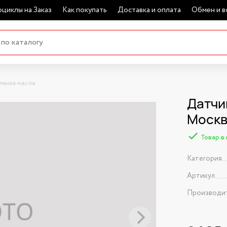
циклы на Заказ
Как покупать
Доставка и оплата
Обмен и в
ления масла
Датчи
Моск
Товар в
Категория
Артикул
Производи