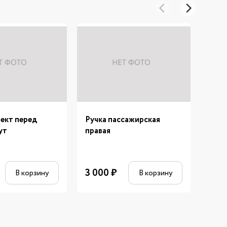
ект перед
Ручка пассажирская
Вилк
ут
правая
задн
3 000
₽
1 64
В корзину
В корзину