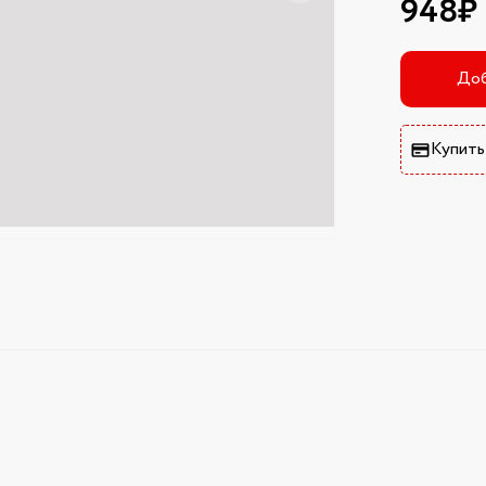
948₽
Доб
Купить