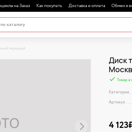
циклы на Заказ
Как покупать
Доставка и оплата
Обмен и в
зной передний
Диск 
Моск
Товар в
Категория
Артикул
4 123