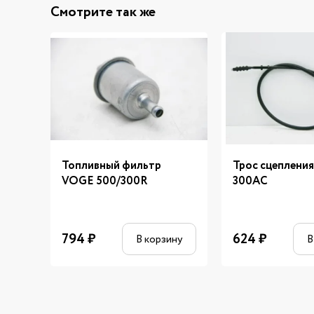
Смотрите так же
Топливный фильтр
Трос сцеплени
VOGE 500/300R
300AC
794
₽
624
₽
В корзину
В