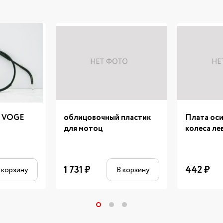
я VOGE
облицовочный пластик
Плата оси
для мотоц
колеса ле
1 731
₽
442
₽
 корзину
В корзину