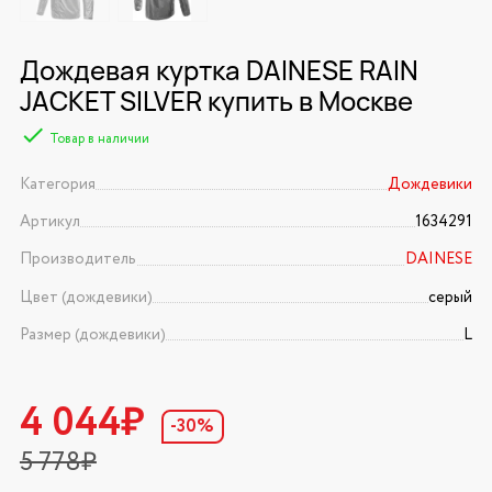
Дождевая куртка DAINESE RAIN
JACKET SILVER купить в Москве
Товар в наличии
Категория
Дождевики
Артикул
1634291
Производитель
DAINESE
Цвет (дождевики)
серый
Размер (дождевики)
L
4 044₽
-30%
5 778₽