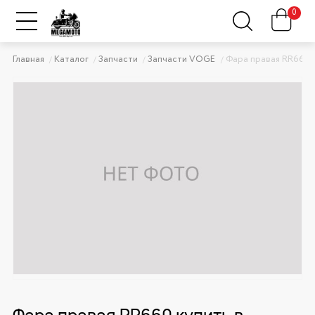
0
Главная
Каталог
Запчасти
Запчасти VOGE
Фара правая RR660
Фара правая RR660 купить в