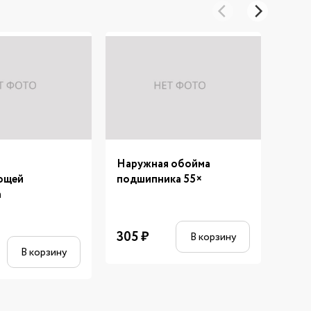
Наружная обойма
Крыл
ющей
подшипника 55×
BLA
а
305
₽
3 0
В корзину
В корзину