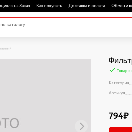
циклы на Заказ
Как покупать
Доставка и оплата
Обмен и в
ливный
Фильт
Товар в
Категория
Артикул
794₽