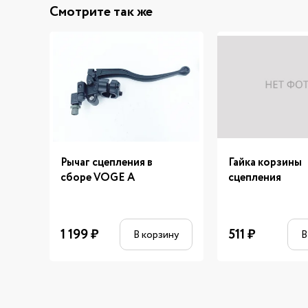
Смотрите так же
Рычаг сцепления в
Гайка корзины
сборе VOGE A
сцепления
1 199
₽
511
₽
В корзину
В