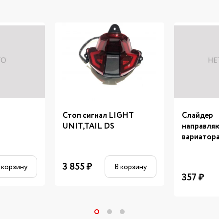
Стоп сигнал LIGHT
Слайдер
UNIT,TAIL DS
направля
вариатор
3 855
₽
 корзину
В корзину
357
₽