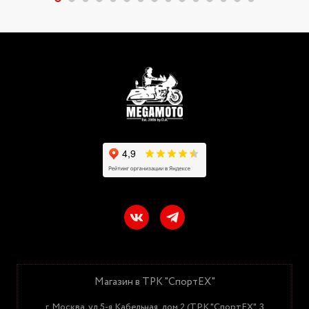
Магазин в ТРК "СпортЕХ"
г. Москва, ул.5-я Кабельная, дом 2 (ТРК "СпортЕХ", 3