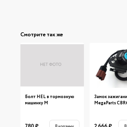
Смотрите так же
Болт HEL в тормозную
Замок зажиган
машинку М
MegaParts CBR
780
₽
2 666
₽
В корзину
В