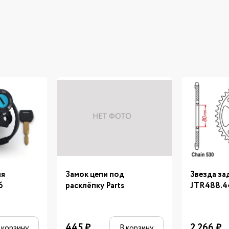
ия
Замок цепи под
Звезда за
6
расклёпку Parts
JTR488.4
445
₽
2 266
₽
 корзину
В корзину