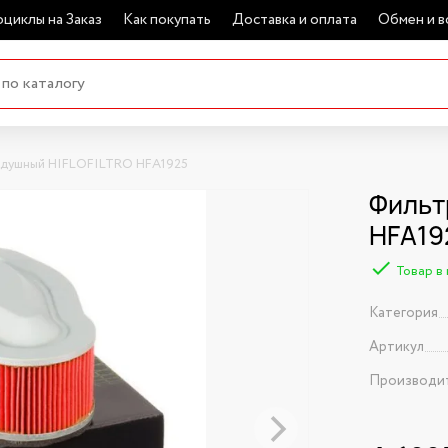
циклы на Заказ
Как покупать
Доставка и оплата
Обмен и в
здушный HIFLOFILTRO HFA1925
Фильт
HFA19
Товар в
Категория
Артикул
Производи