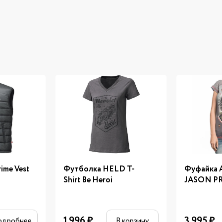
ime Vest
Футболка HELD T-
Фуфайка Af
Shirt Be Heroi
JASON P
1 996
₽
3 995
₽
одробнее
В корзину