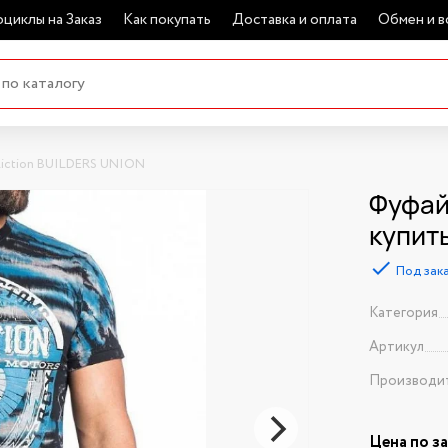
циклы на Заказ
Как покупать
Доставка и оплата
Обмен и в
liction BUILDERS UNION
Фуфайк
купит
Под зак
Категория
Артикул
Производи
Цена по з