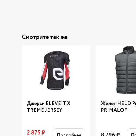
Смотрите так же
Джерси ELEVEIT X
Жилет HELD Pr
TREME JERSEY
PRIMALOF
2 875
₽
8 796
₽
Подробнее
П