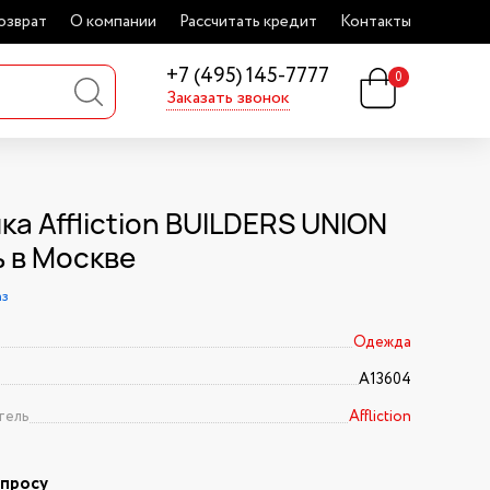
озврат
О компании
Рассчитать кредит
Контакты
+7 (495) 145-7777
0
Заказать звонок
а Affliction BUILDERS UNION
ь в Москве
аз
Одежда
A13604
тель
Affliction
апросу