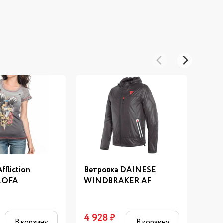
fliction
Ветровка DAINESE
Толс
ROFA
WINDBRAKER AF
FUL
4 928
₽
2 32
В корзину
В корзину