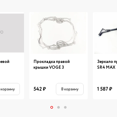
левой
Прокладка правой
Зеркало 
крышки VOGE 3
SR4 MAX
542
₽
1 587
₽
 корзину
В корзину