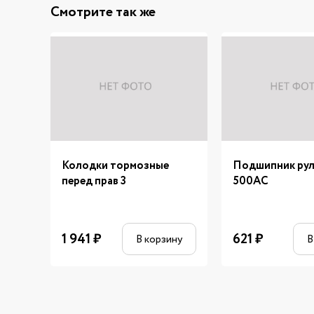
Смотрите так же
Колодки тормозные
Подшипник ру
перед прав 3
500AC
1 941
₽
621
₽
В корзину
В