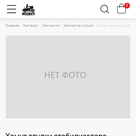
0
Главная
Каталог
Запчасти
Запчасти Loncin
Хомут втулки стаби
Хомут втулки стабилизатора