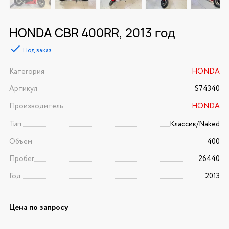
HONDA CBR 400RR, 2013 год
Под заказ
Категория
HONDA
Артикул
S74340
Производитель
HONDA
Тип
Классик/Naked
Объем
400
Пробег
26440
Год
2013
Цена по запросу