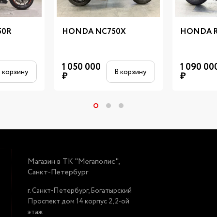
50R
HONDA NC750X
HONDA R
1 050 000
1 090 00
 корзину
В корзину
₽
₽
Магазин в ТК "Мегаполис",
Санкт-Петербург
г. Санкт-Петербург, Богатырский
Проспект дом 14 корпус 2, 2-ой
этаж