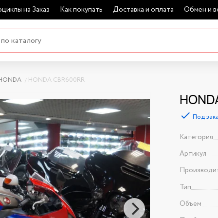
циклы на Заказ
Как покупать
Доставка и оплата
Обмен и в
HONDA
HONDA CBR600RR
HONDA
Под зак
Категория
Артикул
Производи
Тип
Объем