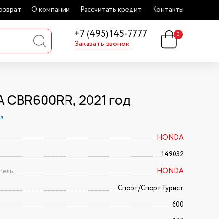
озврат
О компании
Рассчитать кредит
Контакты
+7 (495) 145-7777
0
Заказать звонок
 CBR600RR, 2021 год
аз
HONDA
149032
тель
HONDA
Спорт/CпортТурист
600