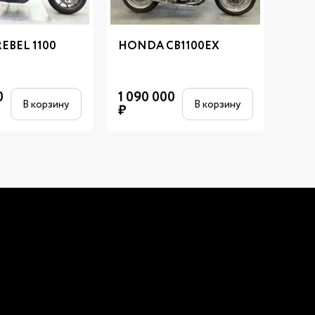
EBEL 1100
HONDA CB1100EX
HON
0
1 090 000
1 09
В корзину
В корзину
₽
₽