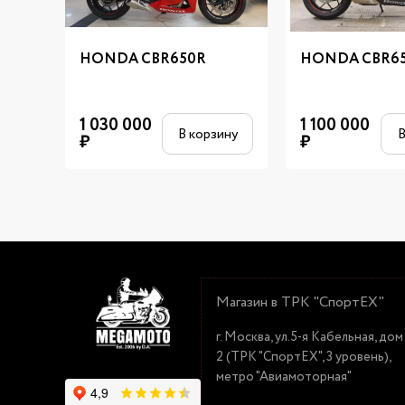
HONDA CBR650R
HONDA CBR6
1 030 000
1 100 000
В корзину
В
₽
₽
Магазин в ТРК "СпортЕХ"
г. Москва, ул.5-я Кабельная, дом
2 (ТРК "СпортЕХ", 3 уровень),
метро "Авиамоторная"