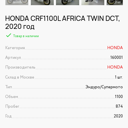
HONDA CRF1100L AFRICA TWIN DCT,
2020 год
Товар в наличии
Категория
HONDA
Артикул
160001
Производитель
HONDA
Склад в Москве
1 шт.
Тип
Эндуро/Супермото
Объем
1100
Пробег
874
Год
2020