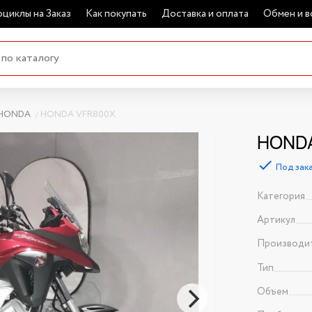
циклы на Заказ
Как покупать
Доставка и оплата
Обмен и в
HONDA
HONDA VFR800X
HONDA
Под зак
Категория
Артикул
Производи
Тип
Объем