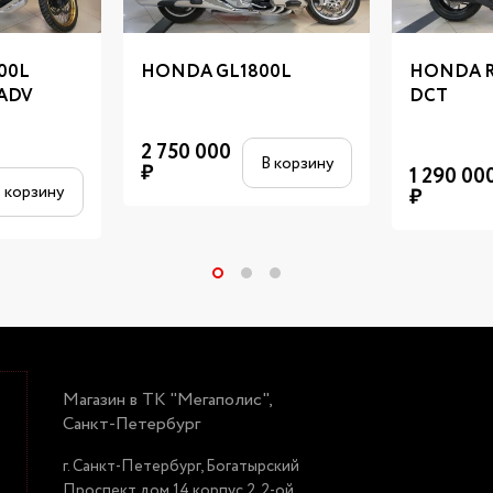
00L
HONDA GL1800L
HONDA R
 ADV
DCT
2 750 000
В корзину
₽
1 290 00
 корзину
₽
Магазин в ТК "Мегаполис",
Санкт-Петербург
г. Санкт-Петербург, Богатырский
Проспект дом 14 корпус 2, 2-ой