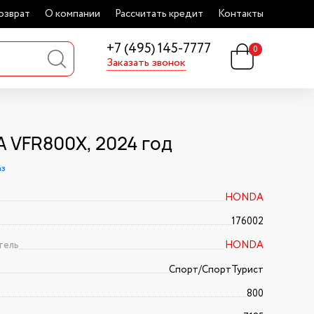
озврат
О компании
Рассчитать кредит
Контакты
+7 (495) 145-7777
0
Заказать звонок
 VFR800X, 2024 год
аз
HONDA
176002
тель
HONDA
Спорт/CпортТурист
800