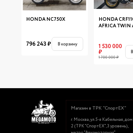
HONDA NC750X
HONDA CRF11
AFRICA TWIN
796 243
₽
В корзину
1 530 000
₽
В
1 700 000
₽
Магазин в ТРК "СпортЕХ"
г. Москва, ул.5-я Кабельная, дом
2 (ТРК "СпортЕХ", 3 уровень),
метро "Авиамоторная"