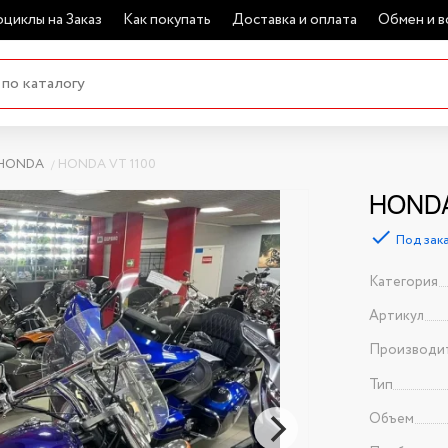
циклы на Заказ
Как покупать
Доставка и оплата
Обмен и в
HONDA
HONDA VT 1100
HONDA
Под зак
Категория
Артикул
Производи
Тип
Объем