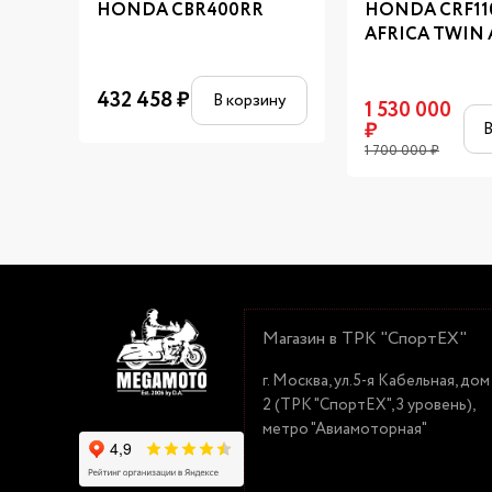
HONDA CBR400RR
HONDA CRF11
AFRICA TWIN
432 458
₽
В корзину
1 530 000
₽
В
1 700 000
₽
Магазин в ТРК "СпортЕХ"
г. Москва, ул.5-я Кабельная, дом
2 (ТРК "СпортЕХ", 3 уровень),
метро "Авиамоторная"