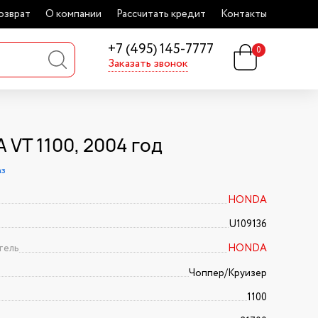
озврат
О компании
Рассчитать кредит
Контакты
+7 (495) 145-7777
0
Заказать звонок
 VT 1100, 2004 год
аз
HONDA
U109136
тель
HONDA
Чоппер/Круизер
1100