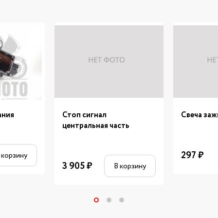
ания
Стоп сигнал
Свеча за
центральная часть
297
₽
 корзину
3 905
₽
В корзину