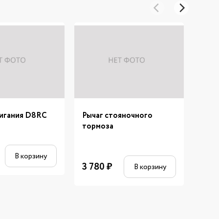
жигания D8RC
Рычаг стояночного
Прок
тормоза
цили
В корзину
3 780
₽
507
В корзину