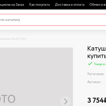
циклы на Заказ
Как покупать
Доставка и оплата
Обмен и в
жигания Xwolf 1000
Катуш
купит
Товар в
Категория
Артикул
3 754