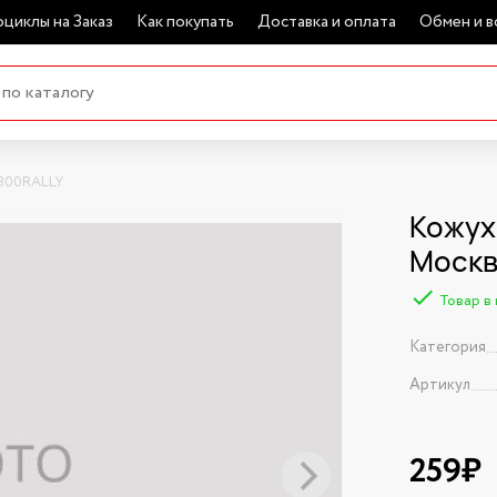
циклы на Заказ
Как покупать
Доставка и оплата
Обмен и в
 300RALLY
Кожух
Моск
Товар в
Категория
Артикул
259₽