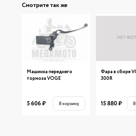
Смотрите так же
Машинка переднего
Фара в сборе 
тормоза VOGE
300R
5 606
₽
15 880
₽
В корзину
В