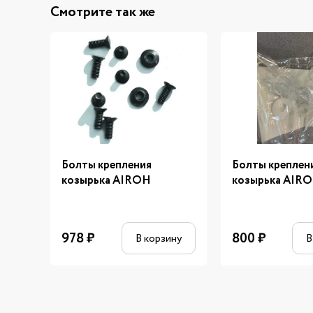
Смотрите так же
Болты крепления
Болты креплен
козырька AIROH
козырька AIR
978
₽
800
₽
В корзину
В