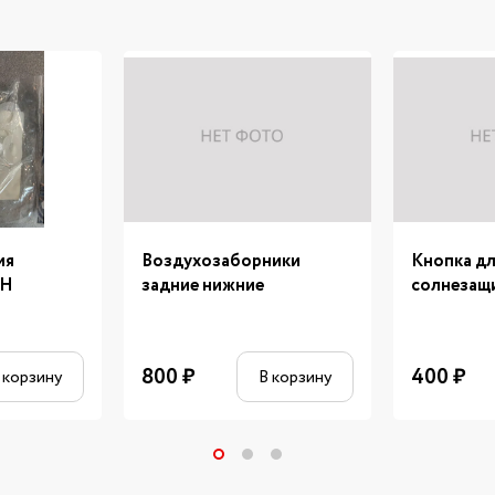
ия
Воздухозаборники
Кнопка д
OH
задние нижние
солнезащ
800
₽
400
₽
 корзину
В корзину