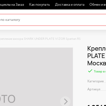
циклы на Заказ
Как покупать
Доставка и оплата
Обмен и в
репление визора SHARK UNDER PLATE VIZOR Spartan RS
Крепл
PLATE 
Моск
Товар в
Категория
Артикул