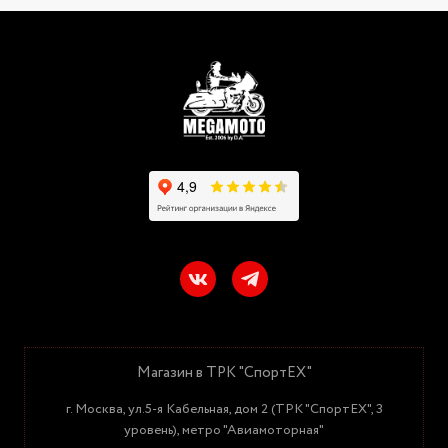
Магазин в ТРК "СпортЕХ"
г. Москва, ул.5-я Кабельная, дом 2 (ТРК "СпортЕХ", 3
уровень), метро "Авиамоторная"