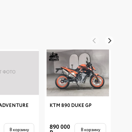
 ADVENTURE
KTM 890 DUKE GP
KTM
0
890 000
590
В корзину
В корзину