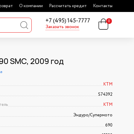
озврат
О компании
Рассчитать кредит
Контакты
+7 (495) 145-7777
0
Заказать звонок
90 SMC, 2009 год
аз
KTM
S74392
тель
KTM
Эндуро/Супермото
690