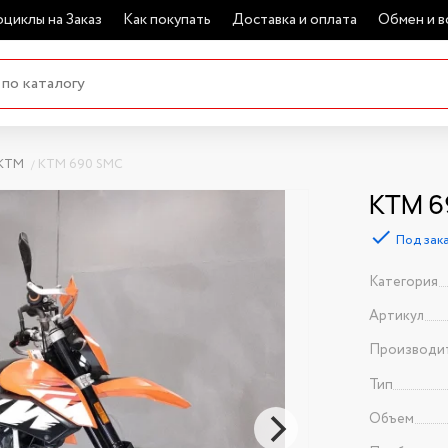
циклы на Заказ
Как покупать
Доставка и оплата
Обмен и в
KTM
KTM 690 SMC
KTM 6
Под зак
Категория
Артикул
Производи
Тип
Объем