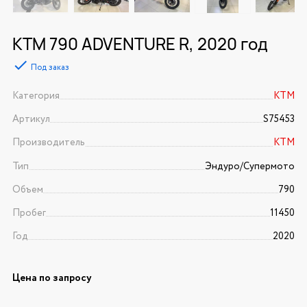
KTM 790 ADVENTURE R, 2020 год
Под заказ
Категория
KTM
Артикул
S75453
Производитель
KTM
Тип
Эндуро/Супермото
Объем
790
Пробег
11450
Год
2020
Цена по запросу