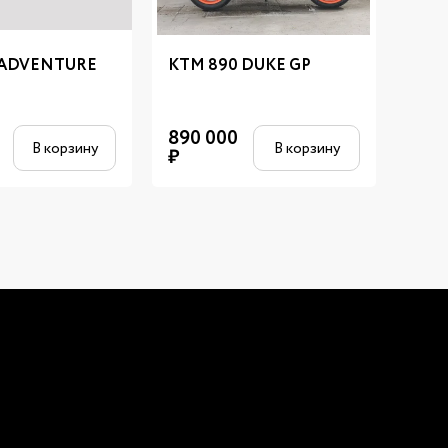
 ADVENTURE
KTM 890 DUKE GP
KTM
0
890 000
590
В корзину
В корзину
₽