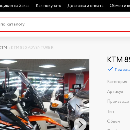
циклы на Заказ
Как покупать
Доставка и оплата
Обмен и в
KTM
KTM 890 ADVENTURE R
KTM 8
Под зак
Категория
Артикул
Производи
Тип
Объем