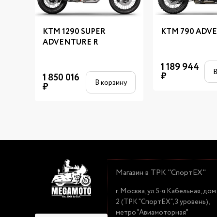
KTM 1290 SUPER
KTM 790 ADV
ADVENTURE R
1 189 944
В
₽
1 850 016
В корзину
₽
Магазин в ТРК "СпортЕХ"
г. Москва, ул.5-я Кабельная, дом
2 (ТРК "СпортЕХ", 3 уровень),
метро "Авиамоторная"