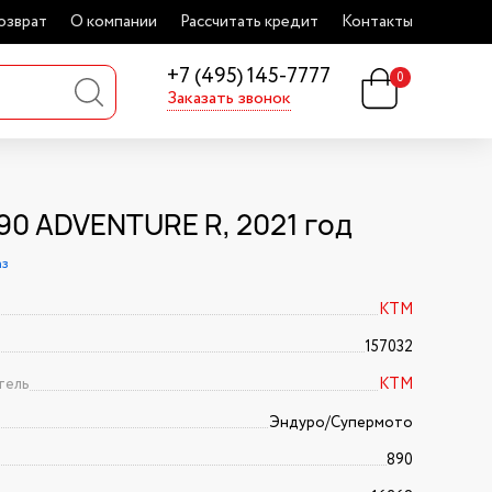
озврат
О компании
Рассчитать кредит
Контакты
+7 (495) 145-7777
0
Заказать звонок
90 ADVENTURE R, 2021 год
аз
KTM
157032
тель
KTM
Эндуро/Супермото
890