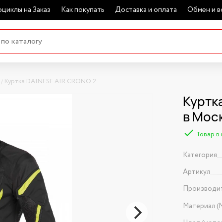
циклы на Заказ
Как покупать
Доставка и оплата
Обмен и в
Куртка DAINESE AIR CRONO 2
Куртк
в Мос
Товар в
Категория
Артикул
Производи
Материал (