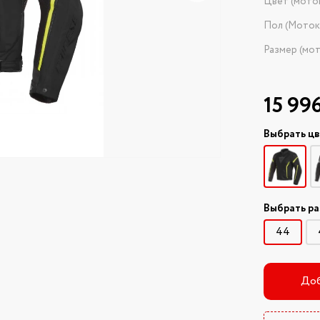
Цвет (мото
Пол (Моток
Размер (мо
15 99
Выбрать ц
Выбрать р
44
Доб