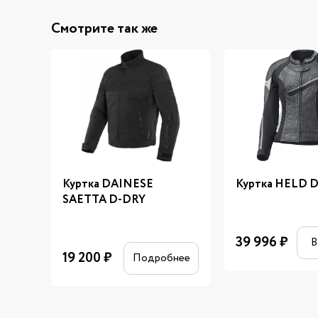
Смотрите так же
Куртка DAINESE
Куртка HELD De
SAETTA D-DRY
39 996
₽
В
19 200
₽
Подробнее