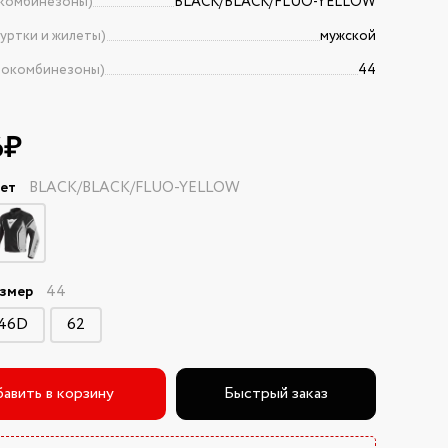
комбинезоны)
BLACK/BLACK/FLUO-YELLOW
уртки и жилеты)
мужской
токомбинезоны)
44
6₽
вет
BLACK/BLACK/FLUO-YELLOW
азмер
44
46D
62
авить в корзину
Быстрый заказ