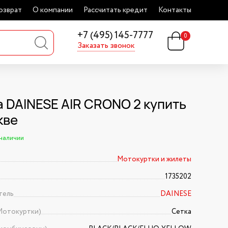
озврат
О компании
Рассчитать кредит
Контакты
+7 (495) 145-7777
0
Заказать звонок
а DAINESE AIR CRONO 2 купить
кве
 наличии
Мотокуртки и жилеты
1735202
тель
DAINESE
Мотокуртки)
Сетка