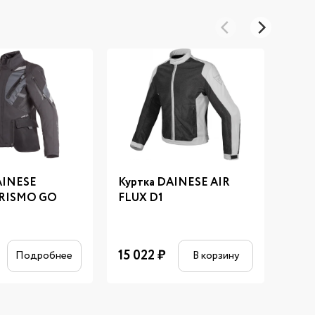
AINESE
Куртка DAINESE AIR
Жил
RISMO GO
FLUX D1
6 71
11 196
15 022
₽
Подробнее
В корзину