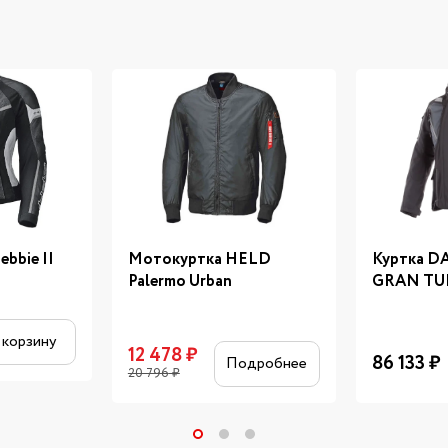
bbie II
Мотокуртка HELD
Куртка D
Palermo Urban
GRAN TU
 корзину
12 478
₽
86 133
₽
Подробнее
20 796
₽