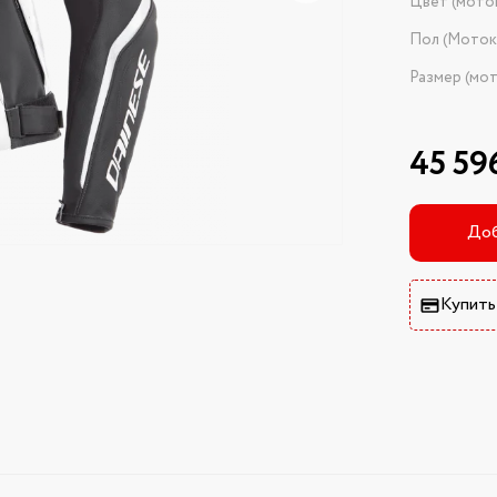
Цвет (мото
Пол (Моток
Размер (мо
45 59
Доб
Купить