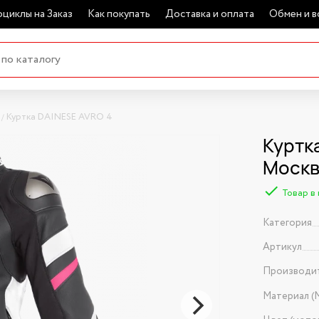
циклы на Заказ
Как покупать
Доставка и оплата
Обмен и в
Куртка DAINESE AVRO 4
Куртка
Моск
Товар в
Категория
Артикул
Производи
Материал (