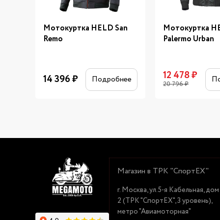
Мотокуртка HELD San
Мотокуртка H
Remo
Palermo Urban
12 478
₽
14 396
₽
Подробнее
П
20 796
₽
Магазин в ТРК "СпортЕХ"
г. Москва, ул.5-я Кабельная, дом
2 (ТРК "СпортЕХ", 3 уровень),
метро "Авиамоторная"