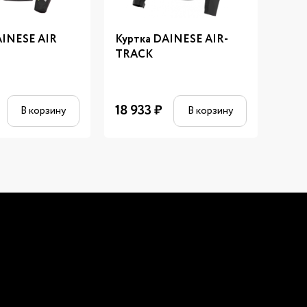
AINESE AIR
Куртка DAINESE AIR-
Мот
TRACK
Harr
18 933
₽
17 5
В корзину
В корзину