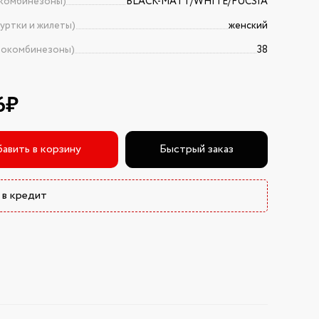
комбинезоны)
BLACK-MATT/WHITE/FUCSIA
уртки и жилеты)
женский
токомбинезоны)
38
6₽
авить в корзину
Быстрый заказ
 в кредит