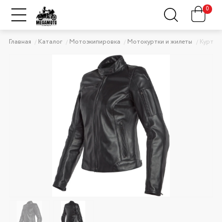
0
Главная
Каталог
Мотоэкипировка
Мотокуртки и жилеты
Куртка