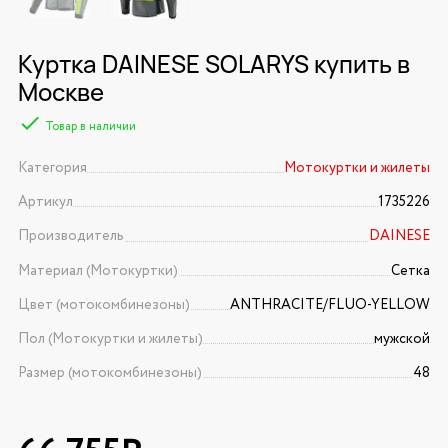
Куртка DAINESE SOLARYS купить в
Москве
Товар в наличии
Категория
Мотокуртки и жилеты
Артикул
1735226
Производитель
DAINESE
Материал (Мотокуртки)
Сетка
Цвет (мотокомбинезоны)
ANTHRACITE/FLUO-YELLOW
Пол (Мотокуртки и жилеты)
мужской
Размер (мотокомбинезоны)
48