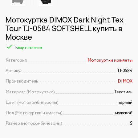
Мотокуртка DIMOX Dark Night Tex
Tour TJ-0584 SOFTSHELL купить в
Москве
Товар в наличии
Категория
Мотокуртки и жилеты
Артикул
TJ-0584
Производитель
DIMOX
Материал (Мотокуртки)
Текстиль
Цвет (мотокомбинезоны)
черный
Пол (Мотокуртки и жилеты)
мужской
Размер (мотокомбинезоны)
S