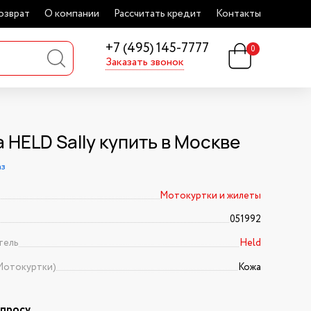
озврат
О компании
Рассчитать кредит
Контакты
+7 (495) 145-7777
0
Заказать звонок
 HELD Sally купить в Москве
аз
Мотокуртки и жилеты
051992
тель
Held
Мотокуртки)
Кожа
апросу