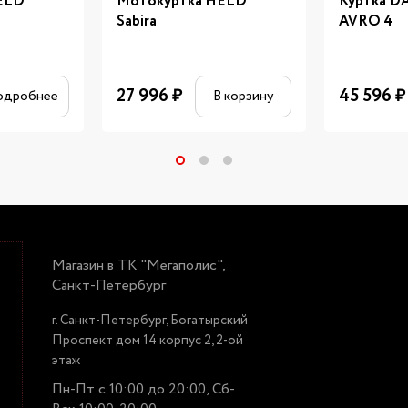
ELD
Мотокуртка HELD
Куртка D
Sabira
AVRO 4
27 996
₽
45 596
₽
одробнее
В корзину
Магазин в ТК "Мегаполис",
Санкт-Петербург
г. Санкт-Петербург, Богатырский
Проспект дом 14 корпус 2, 2-ой
этаж
Пн-Пт с 10:00 до 20:00, Сб-