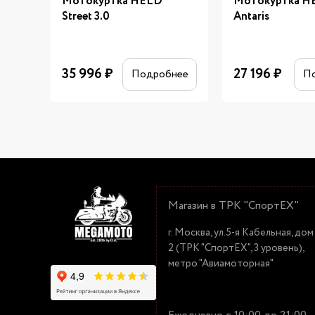
Мотокуртка HELD
Мотокуртка H
Street 3.0
Antaris
35 996
₽
27 196
₽
Подробнее
П
Магазин в ТРК "СпортЕХ"
г. Москва, ул.5-я Кабельная, дом
2 (ТРК "СпортЕХ", 3 уровень),
метро "Авиамоторная"