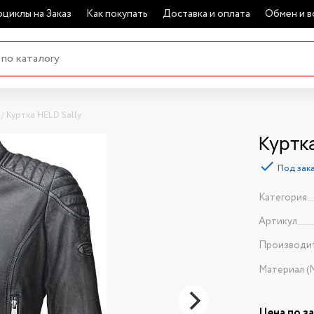
циклы на Заказ
Как покупать
Доставка и оплата
Обмен и в
Куртка HELD Sally
Куртка
Под зак
Категория
Артикул
Производи
Материал (
Цена по з