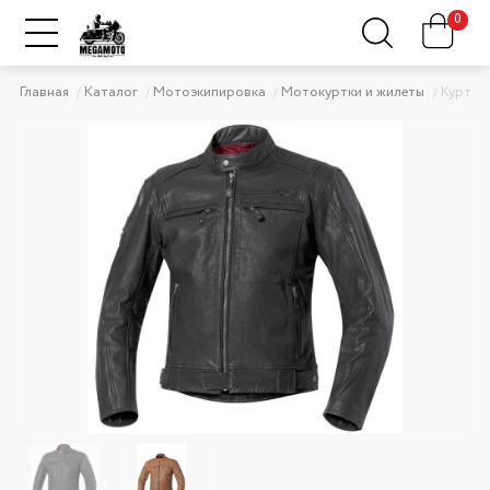
0
Главная
Каталог
Мотоэкипировка
Мотокуртки и жилеты
Куртка 