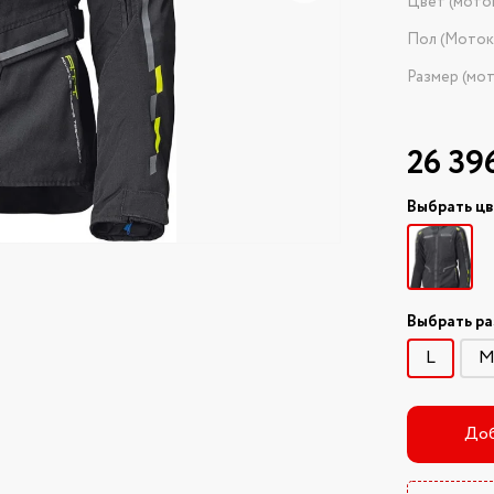
Цвет (мото
Пол (Моток
Размер (мо
26 39
Выбрать ц
Выбрать р
L
Доб