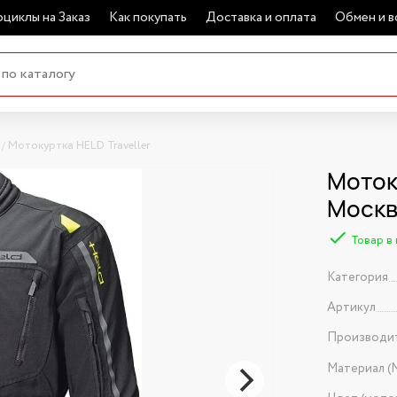
циклы на Заказ
Как покупать
Доставка и оплата
Обмен и в
Мотокуртка HELD Traveller
Мотоку
Моск
Товар в
Категория
Артикул
Производи
Материал (