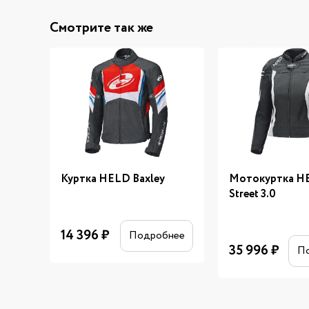
Смотрите так же
Куртка HELD Baxley
Мотокуртка H
Street 3.0
14 396
₽
Подробнее
35 996
₽
П