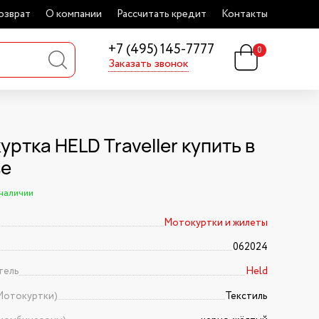
озврат
О компании
Рассчитать кредит
Контакты
+7 (495) 145-7777
0
Заказать звонок
ртка HELD Traveller купить в
ве
 наличии
Мотокуртки и жилеты
062024
тель
Held
Мотокуртки)
Текстиль