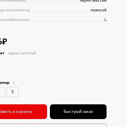
комбинезоны)
черно-жёлтый
уртки и жилеты)
мужской
токомбинезоны)
L
6₽
вет
черно-жёлтый
азмер
L
M
S
авить в корзину
Быстрый заказ