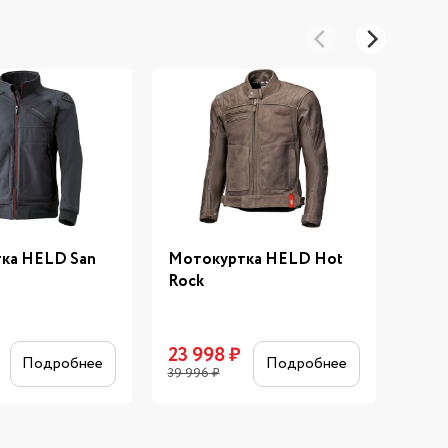
ка HELD San
Мотокуртка HELD Hot
Кур
Rock
17 
23 998
₽
Подробнее
Подробнее
39 996
₽